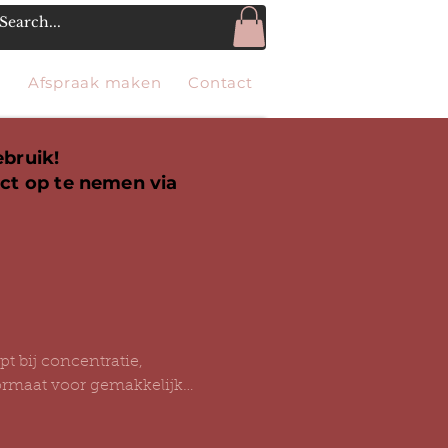
g
Afspraak maken
Contact
ebruik!
act op te nemen via
pt bij concentratie,
ormaat voor gemakkelijk