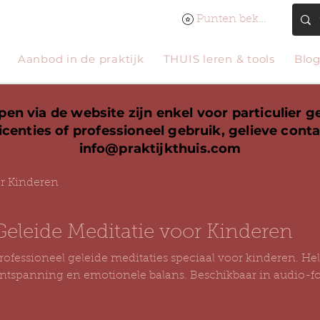
Punten bekijken
Aanbod in de praktijk
THUIS leren & tools
Blo
en via de website zijn enkel voor particulier g
icenties of professioneel gebruik, gelieve cont
info@praktijkthuis.com
or Kinderen
Geleide Meditatie voor Kinderen
rofessioneel geleide meditaties speciaal voor kinderen. Hel
ntspanning en emotionele balans. Beschikbaar in audio-f
ebruik.