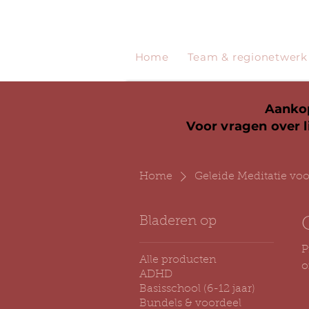
Home
Team & regionetwerk
Aankop
Voor vragen over l
Home
Geleide Meditatie vo
Bladeren op
P
Alle producten
o
ADHD
g
Basisschool (6-12 jaar)
Bundels & voordeel