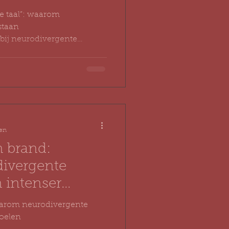
e taal”: waarom
staan
ij neurodivergente
oogbegaafdheid, …) gaan
Ze gaan vaker over anders
po, een andere
andere manier om tot een
omdat iemand dom is of
het brein informatie
 niet doorhebt, krijg je snel
zen
n brand:
ivergente
 intenser
waarom neurodivergente
voelen