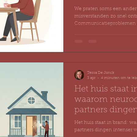
We praten soms een ander
misverstanden zo snel ont
Communicatieproblemen b
mensen (ADHD, autisme, h
zelden over “niet willen”. 
verwerken: een ander tem
prikkelgevoeligheid, een 
conclusie te komen. Niet 
moeilijk doet, maar omdat 
Tessa De Jonck
anders ordent. En als je dat
3 apr
4 minuten om te le
misverstanden en kleine
Het huis staat i
waarom neurod
partners dingen
voelen
Het huis staat in brand: 
partners dingen intenser 