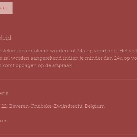
aan
leid
osteloos geannuleerd worden tot 24u op voorhand. Het vol
ie zal worden aangerekend indien je minder dan 24u op v
t komt opdagen op de afspraak.
ens
 22, Beveren-Kruibeke-Zwijndrecht, Belgium
.com