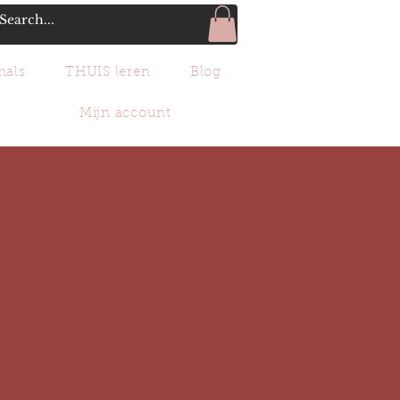
nals
THUIS leren
Blog
Mijn account