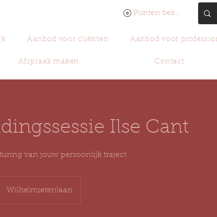
Punten bekijken
rk
Aanbod voor cliënten
Aanbod voor professio
Afspraak maken
Contact
dingssessie Ilse Cant
turing van jouw persoonlijk traject
Wilhelmietenlaan