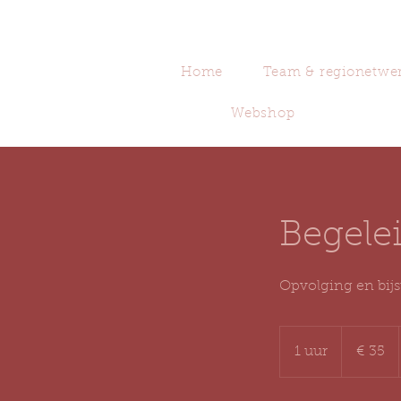
Home
Team & regionetwe
Webshop
Begelei
Opvolging en bijs
35
euro
1 uur
1
€ 35
u
u