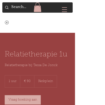
Relatietherapie 1u
Relatietherapie bij Tessa De Jonck
90
euro
1 uur
1
€ 90
Kerkplein
u
u
Vraag boeking aan