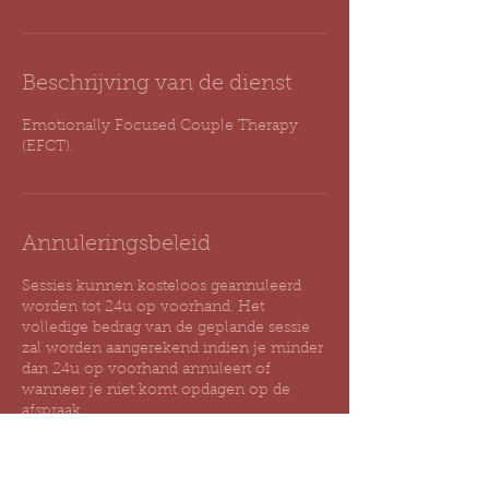
Beschrijving van de dienst
Emotionally Focused Couple Therapy
(EFCT).
Annuleringsbeleid
Sessies kunnen kosteloos geannuleerd
worden tot 24u op voorhand. Het
volledige bedrag van de geplande sessie
zal worden aangerekend indien je minder
dan 24u op voorhand annuleert of
wanneer je niet komt opdagen op de
afspraak.