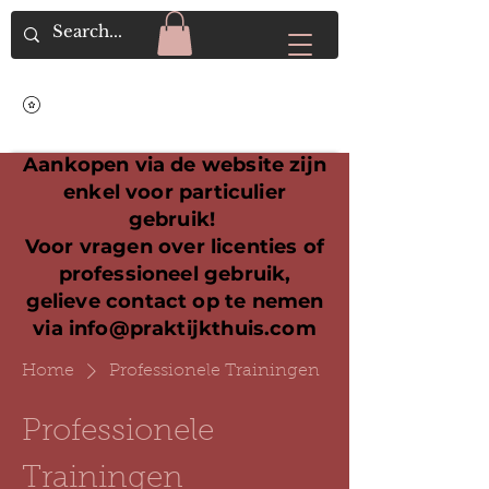
Aankopen via de website zijn
enkel voor particulier
gebruik!
Voor vragen over licenties of
professioneel gebruik,
gelieve contact op te nemen
via
info@praktijkthuis.com
Home
Professionele Trainingen
Professionele
Trainingen