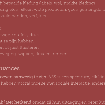
j bepaalde kleding (labels, wol, strakke kleding)
urig eten (alleen witte producten, geen gemengde t
uile handen, verf, klei
:
evige knuffels, druk
t ze pijn hebben
n of juist fluisteren
eweging: wippen, draaien, rennen
nuances
hoeven aanwezig te zijn.
 ASS is een spectrum, elk kin
ebben vooral moeite met sociale interactie, ander
.
k later herkend
 omdat zij hun uitdagingen beter k