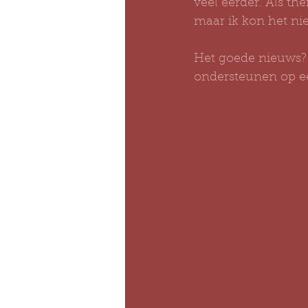
veel eerder. Als the
maar ik kon het ni
Het goede nieuws? H
ondersteunen op ee