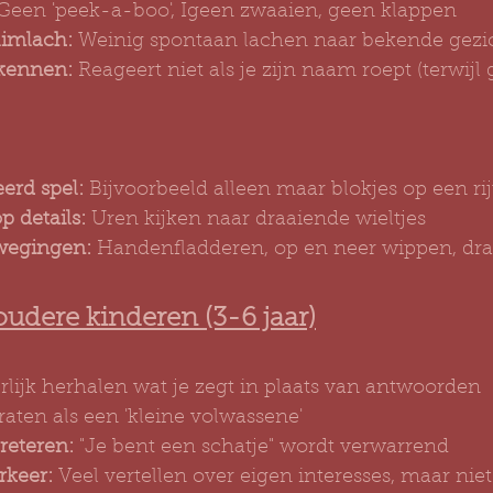
 Geen 'peek-a-boo', Igeen zwaaien, geen klappen
limlach:
 Weinig spontaan lachen naar bekende gezi
kennen:
 Reageert niet als je zijn naam roept (terwijl
erd spel:
 Bijvoorbeeld alleen maar blokjes op een rij
p details:
 Uren kijken naar draaiende wieltjes
egingen:
 Handenfladderen, op en neer wippen, dr
oudere kinderen (3-6 jaar)
erlijk herhalen wat je zegt in plaats van antwoorden
raten als een 'kleine volwassene'
preteren:
 "Je bent een schatje" wordt verwarrend
rkeer:
 Veel vertellen over eigen interesses, maar niet