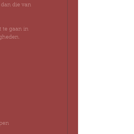
 dan die van 
 te gaan in 
igheden.
jpen