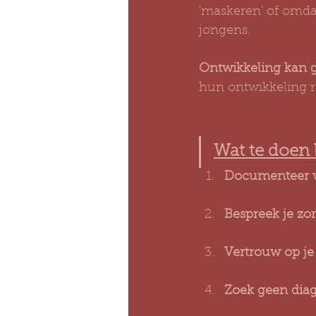
'maskeren' of omda
jongens.
Ontwikkeling kan g
hun ontwikkeling r
Wat te doen 
Documenteer wa
Bespreek je zo
Vertrouw op je
Zoek geen diag