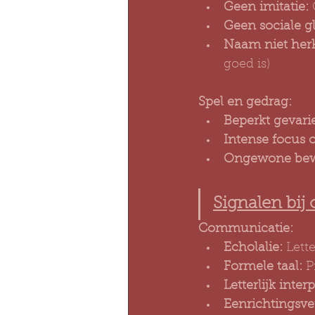
Geen imitatie:
Geen sociale g
Naam niet her
goed is)
Spel en gedrag:
Beperkt gevarie
Intense focus o
Ongewone bew
Signalen bij 
Communicatie:
Echolalie:
 Lett
Formele taal:
 P
Letterlijk inter
Eenrichtingsve