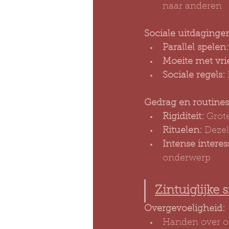
naar anderen
Sociale uitdaginge
Parallel spelen:
Moeite met vr
Sociale regels:
Gedrag en routines
Rigiditeit:
 Grot
Rituelen:
 Dezel
Intense interes
onderwerp
Zintuiglijke s
Overgevoeligheid:
Handen over or