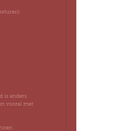
exturen)
d is anders. 
en vooral met 
unnen 