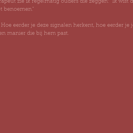
rapeut zie ik regelmatig ouders die zeggen: "Ik wist da
et benoemen."
oe eerder je deze signalen herkent, hoe eerder je j
n manier die bij hem past.