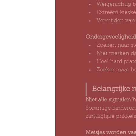
Weigerachtig bi
Extreem kieske
Vermijden van v
Ondergevoeligheid
Zoeken naar st
Niet merken da
Heel hard prate
Zoeken naar b
Belangrijke 
Niet alle signalen 
Sommige kinderen h
zintuiglijke prikkels
Meisjes worden vaa