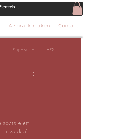
g
Afspraak maken
Contact
t
Supervisie
ASS
HSP
hechting
e brein
 sociale en 
er vaak al 