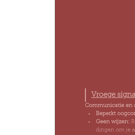
Vroege sign
Communicatie en so
Beperkt oogcon
Geen wijzen:
 
dingen om je a