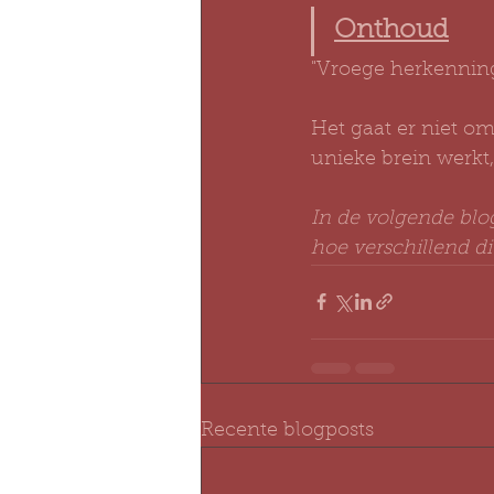
Onthoud
"Vroege herkenning
Het gaat er niet om
unieke brein werkt
In de volgende bl
hoe verschillend di
Recente blogposts