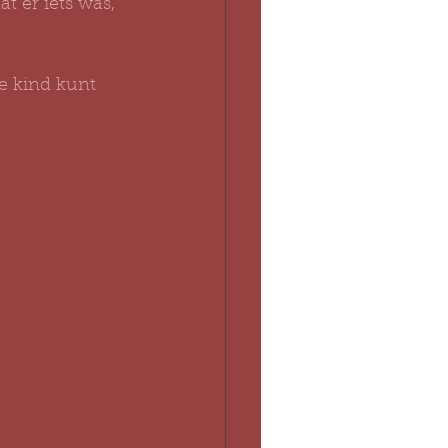
t er iets was, 
e kind kunt 