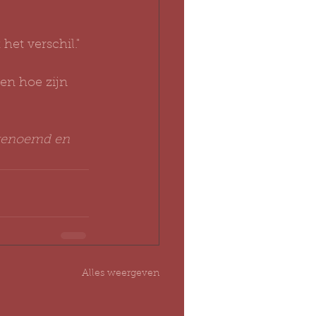
et verschil."
en hoe zijn 
 genoemd en 
Alles weergeven