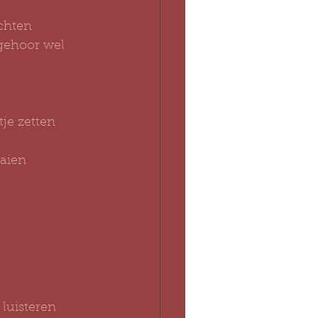
chten
 gehoor wel 
tje zetten
aaien
 luisteren 