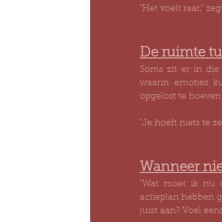
"Het voelt raar," ze
De ruimte t
Soms zit er in die
waarin emoties k
opgelost te hoeven
"Je hoeft niets te z
Wanneer nie
"Wat moet ik nu 
actieplan hebben ge
juist aan? Voel eens