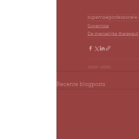
supervisie
professionele 
Supervisie
De menselijke therapeut
Recente blogposts