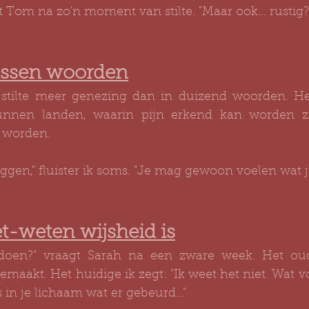
gt Tom na zo'n moment van stilte. "Maar ook... rustig?
ussen woorden
 stilte meer genezing dan in duizend woorden. Het
unnen landen, waarin pijn erkend kan worden z
 worden.
eggen," fluister ik soms. "Je mag gewoon voelen wat je
t-weten wijsheid is
doen?" vraagt Sarah na een zware week. Het oud
maakt. Het huidige ik zegt: "Ik weet het niet. Wat voe
 in je lichaam wat er gebeurd..."