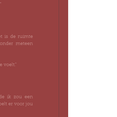
"
 is de ruimte 
onder meteen 
 voelt."
e ik zou een 
lt er voor jou 