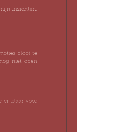
ijn inzichten, 
oties bloot te 
nog niet open 
 er klaar voor 