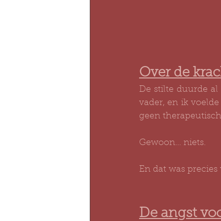
Over de krac
De stilte duurde al
vader, en ik voelde
geen therapeutisch
Gewoon... niets.
En dat was precies
De angst voo