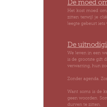
De moed om 
Het kost moed om al
zitten terwijl je c
leegte gebeurt iet
De uitnodigi
We leven in een we
is de grootste gift
verwarring, hun zo
Zonder agenda. Zond
Want soms is de kr
geen woorden. Soms
durven te zitten.