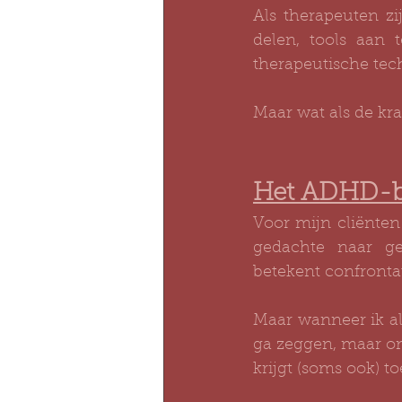
Als therapeuten zi
delen, tools aan 
therapeutische tec
Maar wat als de kra
Het ADHD-br
Voor mijn cliënten
gedachte naar ge
betekent confronta
Maar wanneer ik al
ga zeggen, maar omd
krijgt (soms ook) t