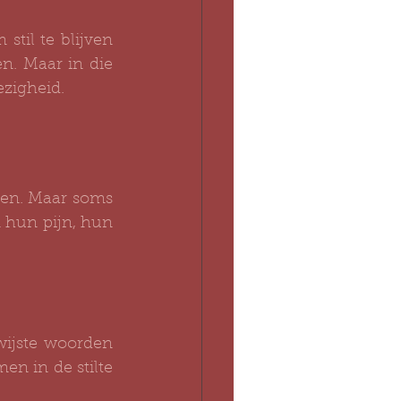
til te blijven 
n. Maar in die 
ezigheid.
en. Maar soms 
 hun pijn, hun 
wijste woorden 
 in de stilte 