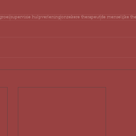
groei
supervisie hulpverlening
onzekere therapeut
de menselijke th