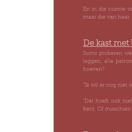
En in die ruimte v
maar die van haar.
De kast met 
Soms proberen we a
leggen, alle patr
hoeven?
"Ik wil er nog niet 
"Dat hoeft ook niet
bent. Of misschien 