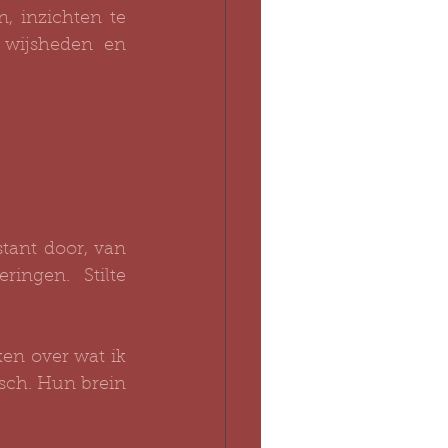
 inzichten te 
 wijsheden en 
tant door, van 
ngen. Stilte 
en over wat ik 
sch. Hun brein 