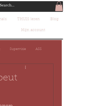
nals
THUIS leren
Blog
Mijn account
t
Supervisie
ASS
HSP
hechting
peut
e brein